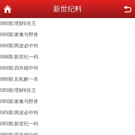
新世纪料
086期:理财6肖王
086期:家禽与野兽
086期:两波必中特
086期:新世纪一码
086期:四肖稳中特
086期:玄机解一肖
085期:理财6肖王
085期:家禽与野兽
085期:两波必中特
085期:新世纪一码
085期:四肖稳中特