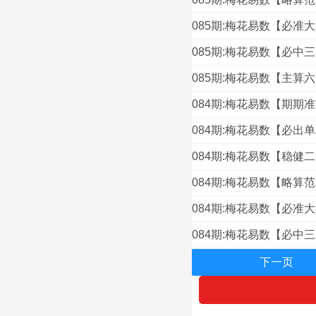
085期:梅花易数【必准
085期:梅花易数【必中
085期:梅花易数【主算
084期:梅花易数【期期
084期:梅花易数【必出
084期:梅花易数【稳健
084期:梅花易数【略算
084期:梅花易数【必准
084期:梅花易数【必中
下一页