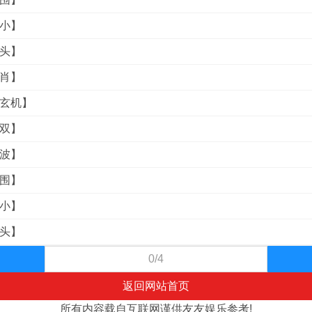
大小】
三头】
六肖】
准玄机】
单双】
二波】
范围】
大小】
三头】
0/4
返回网站首页
所有内容载自互联网谨供友友娱乐参考!