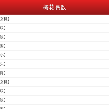
梅花易数
准玄机】
单双】
二波】
范围】
大小】
三头】
六肖】
准玄机】
单双】
二波】
范围】