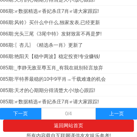
086期:≌数据精选≌香妃杀庄7肖≌请大家跟踪!
086期:风铃》买什么中什么,独家发表,已经更新
086期:光头三尾《3尾中特》发财致富不再是梦!
086期:〖杏儿〗《精选杀一肖》更新了
086期:艳阳天【稳中两波】稳定投资!专业赚钱!
085期:_李静无敌至尊五肖_有我在就别轻言放弃
085期:平特界最稳的10中9平肖→千载难逢的机会
085期:天才的心期期分得清楚大小!放心跟踪!
085期:≌数据精选≌香妃杀庄7肖≌请大家跟踪!
下一页
0/4
上一页
返回网站首页
所有内容载自互联网谨供友友娱乐参考!