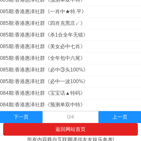
085期:香港惠泽社群《一肖中★特.平》
085期:香港惠泽社群《四肖克黑庄↙》
085期:香港惠泽社群《杀1合全年无错》
085期:香港惠泽社群《美女必中七肖》
085期:香港惠泽社群《全年包中六尾》
085期:香港惠泽社群《必中③头100%》
085期:香港惠泽社群《必中一波100%》
084期:香港惠泽社群《宝宝话▲特码》
084期:香港惠泽社群《预测单双中特》
下一页
0/4
上一页
返回网站首页
所有内容载自互联网谨供友友娱乐参考!