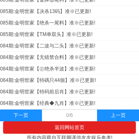
085期:金明世家【决杀13码】准※已更新!
085期:金明世家【绝杀一尾料】准※已更新!
085期:金明世家【TM单双头】准※已更新!
084期:金明世家【二波与二头】准※已更新!
084期:金明世家【无错禁合料】准※已更新!
084期:金明世家【㊣绝杀半波】准※已更新!
084期:金明世家【特碼只44個】准※已更新!
084期:金明世家【特码前后肖】准※已更新!
084期:金明世家【经典◆九肖】准※已更新!
下一页
0/6
上一页
返回网站首页
所有内容载自互联网谨供友友娱乐参考!