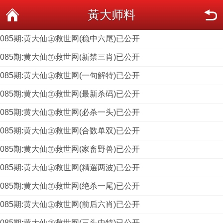
黃大师料
085期:黄大仙㊣救世网(稳中六尾)已公开
085期:黄大仙㊣救世网(新禁三肖)已公开
085期:黄大仙㊣救世网(一句解特)已公开
085期:黄大仙㊣救世网(最新杀码)已公开
085期:黄大仙㊣救世网(必杀一头)已公开
085期:黄大仙㊣救世网(合数单双)已公开
085期:黄大仙㊣救世网(家畜野兽)已公开
085期:黄大仙㊣救世网(精選两波)已公开
085期:黄大仙㊣救世网(绝杀一尾)已公开
085期:黄大仙㊣救世网(前后六肖)已公开
085期:黄大仙㊣救世网(三头中特)已公开