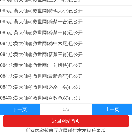
085期:黄大仙㊣救世网(特玛大小)已公开
085期:黄大仙㊣救世网(稳禁一合)已公开
085期:黄大仙㊣救世网(稳禁一肖)已公开
084期:黄大仙㊣救世网(稳中六尾)已公开
084期:黄大仙㊣救世网(新禁三肖)已公开
084期:黄大仙㊣救世网(一句解特)已公开
084期:黄大仙㊣救世网(最新杀码)已公开
084期:黄大仙㊣救世网(必杀一头)已公开
084期:黄大仙㊣救世网(合数单双)已公开
下一页
0/6
上一页
返回网站首页
所有内容载自互联网谨供友友娱乐参考!