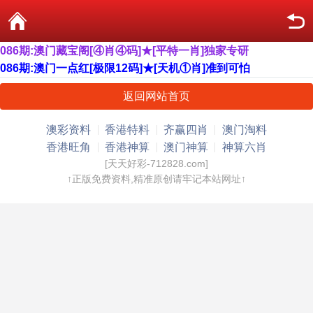
086期:澳门藏宝阁[④肖④码]★[平特一肖]独家专研
086期:澳门一点红[极限12码]★[天机①肖]准到可怕
返回网站首页
澳彩资料
香港特料
齐赢四肖
澳门淘料
香港旺角
香港神算
澳门神算
神算六肖
[天天好彩-712828.com]
↑正版免费资料,精准原创请牢记本站网址↑