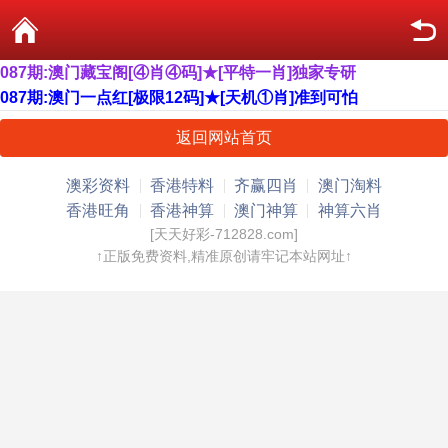
087期:澳门藏宝阁[④肖④码]★[平特一肖]独家专研
087期:澳门一点红[极限12码]★[天机①肖]准到可怕
返回网站首页
澳彩资料
香港特料
齐赢四肖
澳门淘料
香港旺角
香港神算
澳门神算
神算六肖
[天天好彩-712828.com]
↑正版免费资料,精准原创请牢记本站网址↑