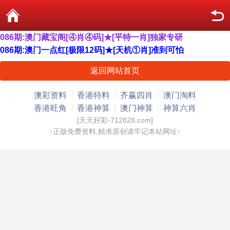
086期:澳门藏宝阁[④肖④码]★[平特一肖]独家专研
086期:澳门一点红[极限12码]★[天机①肖]准到可怕
返回网站首页
澳彩资料
香港特料
齐赢四肖
澳门淘料
香港旺角
香港神算
澳门神算
神算六肖
[天天好彩-712828.com]
↑正版免费资料,精准原创请牢记本站网址↑