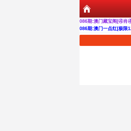
086期:澳门藏宝阁[④肖
086期:澳门一点红[极限