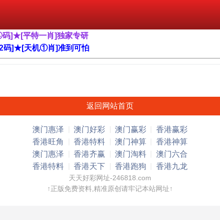
④码]★[平特一肖]独家专研
12码]★[天机①肖]准到可怕
返回网站首页
澳门惠泽
澳门好彩
澳门赢彩
香港赢彩
香港旺角
香港特料
澳门神算
香港神算
澳门惠泽
香港齐赢
澳门淘料
澳门六合
香港特料
香港天下
香港跑狗
香港九龙
天天好彩网址-246818.com
↑正版免费资料,精准原创请牢记本站网址↑