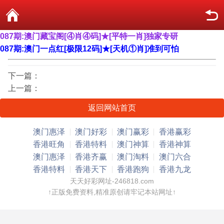
087期:澳门藏宝阁[④肖④码]★[平特一肖]独家专研
087期:澳门一点红[极限12码]★[天机①肖]准到可怕
下一篇：
上一篇：
返回网站首页
澳门惠泽
澳门好彩
澳门赢彩
香港赢彩
香港旺角
香港特料
澳门神算
香港神算
澳门惠泽
香港齐赢
澳门淘料
澳门六合
香港特料
香港天下
香港跑狗
香港九龙
天天好彩网址-246818.com
↑正版免费资料,精准原创请牢记本站网址↑