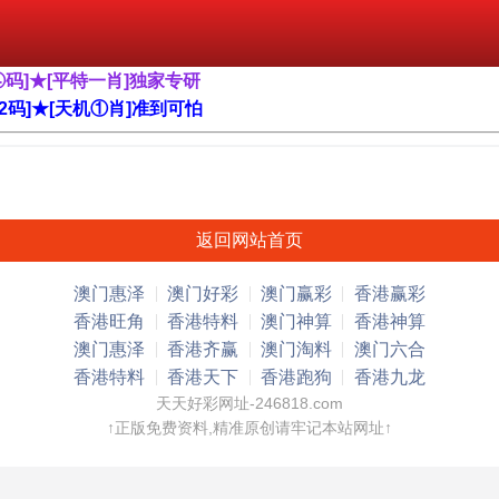
④码]★[平特一肖]独家专研
12码]★[天机①肖]准到可怕
返回网站首页
澳门惠泽
澳门好彩
澳门赢彩
香港赢彩
香港旺角
香港特料
澳门神算
香港神算
澳门惠泽
香港齐赢
澳门淘料
澳门六合
香港特料
香港天下
香港跑狗
香港九龙
天天好彩网址-246818.com
↑正版免费资料,精准原创请牢记本站网址↑