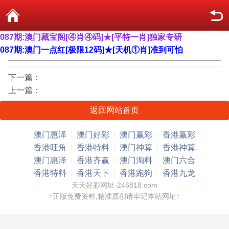
087期:澳门藏宝阁[④肖④码]★[平特一肖]独家专研
087期:澳门一点红[极限12码]★[天机①肖]准到可怕
下一篇：
上一篇：
返回网站首页
澳门惠泽
澳门好彩
澳门赢彩
香港赢彩
香港旺角
香港特料
澳门神算
香港神算
澳门惠泽
香港齐赢
澳门淘料
澳门六合
香港特料
香港天下
香港跑狗
香港九龙
天天好彩网址-246818.com
↑正版免费资料,精准原创请牢记本站网址↑