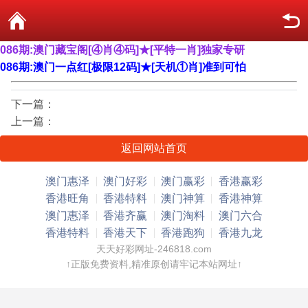
086期:澳门藏宝阁[④肖④码]★[平特一肖]独家专研
086期:澳门一点红[极限12码]★[天机①肖]准到可怕
下一篇：
上一篇：
返回网站首页
澳门惠泽
澳门好彩
澳门赢彩
香港赢彩
香港旺角
香港特料
澳门神算
香港神算
澳门惠泽
香港齐赢
澳门淘料
澳门六合
香港特料
香港天下
香港跑狗
香港九龙
天天好彩网址-246818.com
↑正版免费资料,精准原创请牢记本站网址↑