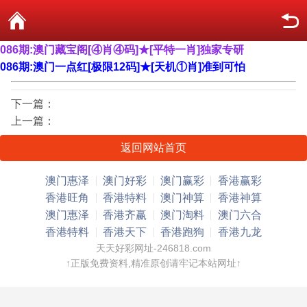
086期:澳门藏宝阁[④肖④码]★[平特一肖]独家专研
086期:澳门一点红[极限12码]★[天机①肖]准到可怕
下一篇：
上一篇：
返回网站首页
澳门惠泽
澳门好彩
澳门赢彩
香港赢彩
香港旺角
香港特料
澳门神算
香港神算
澳门惠泽
香港齐赢
澳门淘料
澳门六合
香港特料
香港天下
香港跑狗
香港九龙
天天好彩网址-246818.com
↑正版免费资料,精准原创请牢记本站网址↑