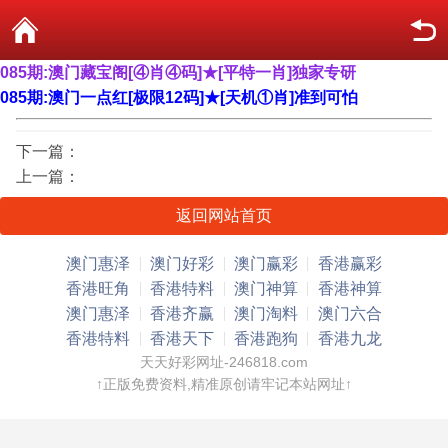
085期:澳门藏宝阁[④肖④码]★[平特一肖]独家专研
085期:澳门一点红[极限12码]★[天机①肖]准到可怕
下一篇：
上一篇：
返回网站首页
澳门惠泽
澳门好彩
澳门赢彩
香港赢彩
香港旺角
香港特料
澳门神算
香港神算
澳门惠泽
香港齐赢
澳门淘料
澳门六合
香港特料
香港天下
香港跑狗
香港九龙
天天好彩网址-246818.com
↑正版免费资料,精准原创请牢记本站网址↑