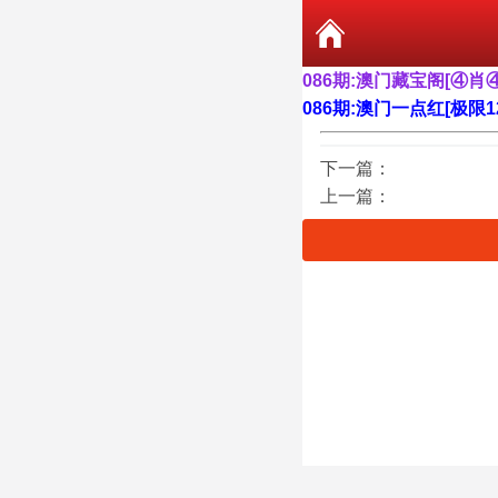
086期:澳门藏宝阁[④肖
086期:澳门一点红[极限
下一篇：
上一篇：