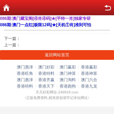
086期:澳门藏宝阁[④肖④码]★[平特一肖]独家专研
086期:澳门一点红[极限12码]★[天机①肖]准到可怕
下一篇：
上一篇：
返回网站首页
澳门惠泽
澳门好彩
澳门赢彩
香港赢彩
香港旺角
香港特料
澳门神算
香港神算
澳门惠泽
香港齐赢
澳门淘料
澳门六合
香港特料
香港天下
香港跑狗
香港九龙
天天好彩网址-246818.com
↑正版免费资料,精准原创请牢记本站网址↑