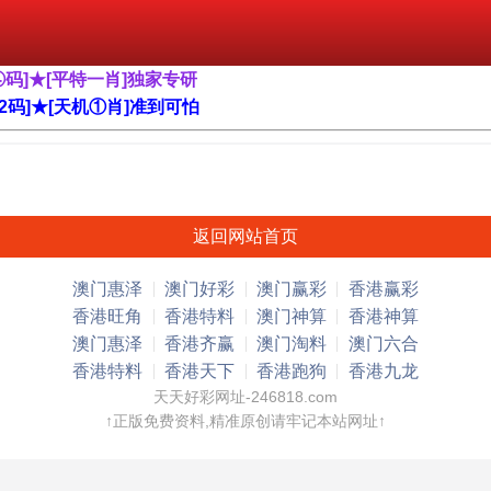
④码]★[平特一肖]独家专研
12码]★[天机①肖]准到可怕
返回网站首页
澳门惠泽
澳门好彩
澳门赢彩
香港赢彩
香港旺角
香港特料
澳门神算
香港神算
澳门惠泽
香港齐赢
澳门淘料
澳门六合
香港特料
香港天下
香港跑狗
香港九龙
天天好彩网址-246818.com
↑正版免费资料,精准原创请牢记本站网址↑