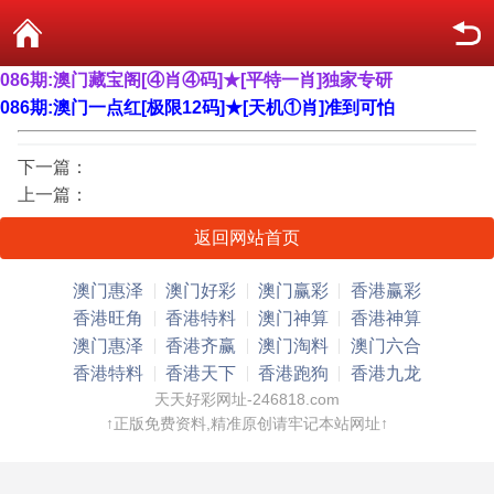
086期:澳门藏宝阁[④肖④码]★[平特一肖]独家专研
086期:澳门一点红[极限12码]★[天机①肖]准到可怕
下一篇：
上一篇：
返回网站首页
澳门惠泽
澳门好彩
澳门赢彩
香港赢彩
香港旺角
香港特料
澳门神算
香港神算
澳门惠泽
香港齐赢
澳门淘料
澳门六合
香港特料
香港天下
香港跑狗
香港九龙
天天好彩网址-246818.com
↑正版免费资料,精准原创请牢记本站网址↑