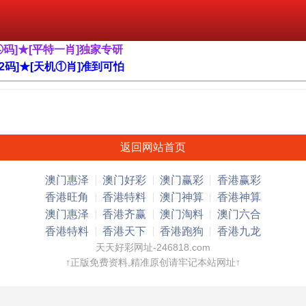
④码]★[平特一肖]独家专研
12码]★[天机①肖]准到可怕
返回网站首页
澳门惠泽
澳门好彩
澳门赢彩
香港赢彩
香港旺角
香港特料
澳门神算
香港神算
澳门惠泽
香港齐赢
澳门淘料
澳门六合
香港特料
香港天下
香港跑狗
香港九龙
天天好彩网址-246818.com
↑正版免费资料,精准原创请牢记本站网址↑