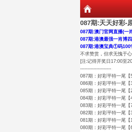
087期:天天好彩
087期:澳门官网直播(一
087期:港澳最强一肖博
087期:港澳宝典①码10
不求赞赏，但求无愧于心
[注:记得开奖日17:00至
---------------------
087期：好彩平特一尾【
086期：好彩平特一尾【
085期：好彩平特一尾【
084期：好彩平特一尾【
083期：好彩平特一尾【7
082期：好彩平特一尾【
081期：好彩平特一尾【
080期：好彩平特一尾【